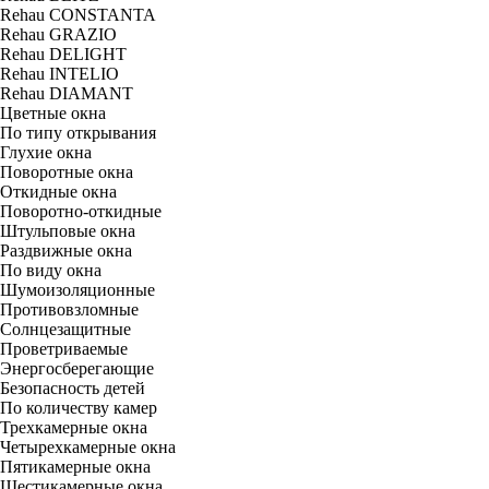
Rehau CONSTANTA
Rehau GRAZIO
Rehau DELIGHT
Rehau INTELIO
Rehau DIAMANT
Цветные окна
По типу открывания
Глухие окна
Поворотные окна
Откидные окна
Поворотно-откидные
Штульповые окна
Раздвижные окна
По виду окна
Шумоизоляционные
Противовзломные
Солнцезащитные
Проветриваемые
Энергосберегающие
Безопасность детей
По количеству камер
Трехкамерные окна
Четырехкамерные окна
Пятикамерные окна
Шестикамерные окна