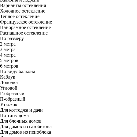
Варианты остекления
Холодное остекление
Теплое остекление
Французское остекление
Панорамное остекление
Распашное остекление
По размеру
2 метра
3 метра
4 метра
5 метров
6 метров
По виду балкона
Каблук
Лодочка
Угловой
Г-образный
П-образный
Утюжок
Для коттеджа и дачи
По типу дома
Для блочных домов
Для домов из газобетона
Для домов из пеноблока