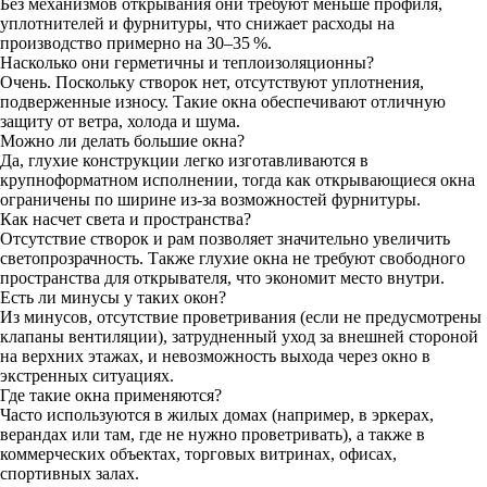
Без механизмов открывания они требуют меньше профиля,
уплотнителей и фурнитуры, что снижает расходы на
производство примерно на 30–35 %.
Насколько они герметичны и теплоизоляционны?
Очень. Поскольку створок нет, отсутствуют уплотнения,
подверженные износу. Такие окна обеспечивают отличную
защиту от ветра, холода и шума.
Можно ли делать большие окна?
Да, глухие конструкции легко изготавливаются в
крупноформатном исполнении, тогда как открывающиеся окна
ограничены по ширине из-за возможностей фурнитуры.
Как насчет света и пространства?
Отсутствие створок и рам позволяет значительно увеличить
светопрозрачность. Также глухие окна не требуют свободного
пространства для открывателя, что экономит место внутри.
Есть ли минусы у таких окон?
Из минусов, отсутствие проветривания (если не предусмотрены
клапаны вентиляции), затрудненный уход за внешней стороной
на верхних этажах, и невозможность выхода через окно в
экстренных ситуациях.
Где такие окна применяются?
Часто используются в жилых домах (например, в эркерах,
верандах или там, где не нужно проветривать), а также в
коммерческих объектах, торговых витринах, офисах,
спортивных залах.