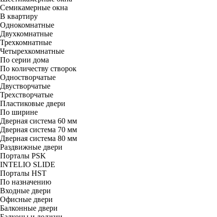
Семикамерные окна
В квартиру
Однокомнатные
Двухкомнатные
Трехкомнатные
Четырехкомнатные
По серии дома
По количеству створок
Одностворчатые
Двустворчатые
Трехстворчатые
Пластиковые двери
По ширине
Дверная система 60 мм
Дверная система 70 мм
Дверная система 80 мм
Раздвижные двери
Порталы PSK
INTELIO SLIDE
Порталы HST
По назначению
Входные двери
Офисные двери
Балконные двери
Балконы и лоджии