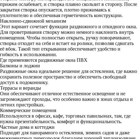
прижим ослабевает, и створка плавно скользит в сторону. После
закрытия створка опускается, плотно прижимаясь к
уплотнителю и обеспечивая герметичность конструкции.
Наклонно-сдвижной механизм
Этот вариант сочетает функции раздвижного и откидного окна.
Для проветривания створку можно немного наклонить внутрь
помещения. Чтобы полностью открыть, ручку поворачивают,
створка отходит на себя и встает на ролики, позволяя сдвигать
её вбок. Такой тип открывания обеспечивает удобство и
гибкость в использовании.
Где применяются раздвижные окна ПВХ
Балконы и лоджии
Раздвижные окна идеальное решение для остекления, где важно
сохранить полезное пространство и обеспечить свободный
доступ к подоконнику.
Террасы и веранды
Они обеспечивают отличное естественное освещение и не
загромождают проходы, что особенно важно в зонах отдыха и
летних пристройках.
Коммерческие помещения
Используются в офисах, кафе, торговых павильонах, там, где
нужна презентабельность, комфорт и функциональность.
Частные дома и коттеджи
Подходят для панорамного остекления, зимних садов и даже
межкомнатных перегородок благодаря хорошей теплоизоляции