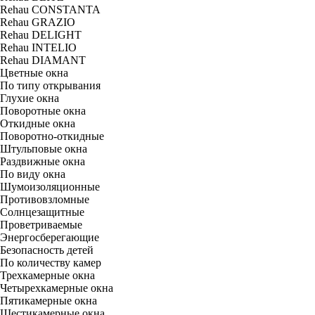
Rehau CONSTANTA
Rehau GRAZIO
Rehau DELIGHT
Rehau INTELIO
Rehau DIAMANT
Цветные окна
По типу открывания
Глухие окна
Поворотные окна
Откидные окна
Поворотно-откидные
Штульповые окна
Раздвижные окна
По виду окна
Шумоизоляционные
Противовзломные
Солнцезащитные
Проветриваемые
Энергосберегающие
Безопасность детей
По количеству камер
Трехкамерные окна
Четырехкамерные окна
Пятикамерные окна
Шестикамерные окна