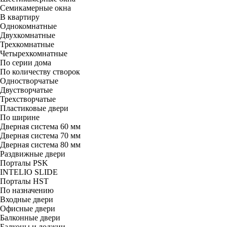
Семикамерные окна
В квартиру
Однокомнатные
Двухкомнатные
Трехкомнатные
Четырехкомнатные
По серии дома
По количеству створок
Одностворчатые
Двустворчатые
Трехстворчатые
Пластиковые двери
По ширине
Дверная система 60 мм
Дверная система 70 мм
Дверная система 80 мм
Раздвижные двери
Порталы PSK
INTELIO SLIDE
Порталы HST
По назначению
Входные двери
Офисные двери
Балконные двери
Балконы и лоджии