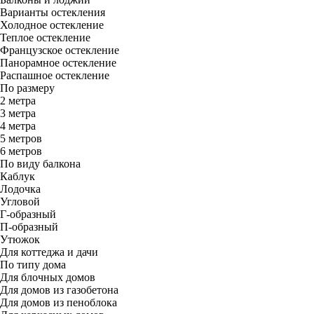
Варианты остекления
Холодное остекление
Теплое остекление
Французское остекление
Панорамное остекление
Распашное остекление
По размеру
2 метра
3 метра
4 метра
5 метров
6 метров
По виду балкона
Каблук
Лодочка
Угловой
Г-образный
П-образный
Утюжок
Для коттеджа и дачи
По типу дома
Для блочных домов
Для домов из газобетона
Для домов из пеноблока