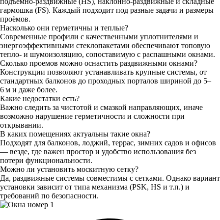
подъемно-раздвижные (HS), наклонно-раздвижные и складные
гармошка (FS). Каждый подходит под разные задачи и размеры
проёмов.
Насколько они герметичны и теплые?
Современные профили с качественными уплотнителями и
энергоэффективными стеклопакетами обеспечивают топовую
тепло- и шумоизоляцию, сопоставимую с распашными окнами.
Сколько проемов можно оснастить раздвижными окнами?
Конструкции позволяют устанавливать крупные системы, от
стандартных балконов до проходных порталов шириной до 5–
6 м и даже более.
Какие недостатки есть?
Важно следить за чистотой и смазкой направляющих, иначе
возможно нарушение герметичности и сложности при
открывании.
В каких помещениях актуальны такие окна?
Подходят для балконов, лоджий, террас, зимних садов и офисов
— везде, где важен простор и удобство использования без
потери функциональности.
Можно ли установить москитную сетку?
Да, раздвижные системы совместимы с сетками. Однако вариант
установки зависит от типа механизма (PSK, HS и т.п.) и
требований по безопасности.