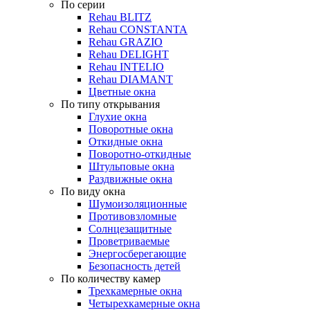
По серии
Rehau BLITZ
Rehau CONSTANTA
Rehau GRAZIO
Rehau DELIGHT
Rehau INTELIO
Rehau DIAMANT
Цветные окна
По типу открывания
Глухие окна
Поворотные окна
Откидные окна
Поворотно-откидные
Штульповые окна
Раздвижные окна
По виду окна
Шумоизоляционные
Противовзломные
Солнцезащитные
Проветриваемые
Энергосберегающие
Безопасность детей
По количеству камер
Трехкамерные окна
Четырехкамерные окна