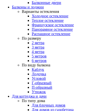
Балконные двери
Балконы и лоджии
Варианты остекления
Холодное остекление
Теплое остекление
Французское остекление
Панорамное остекление
Распашное остекление
По размеру
2 метра
3 метра
4 метра
5 метров
6 метров
По виду балкона
Каблук
Лодочка
Угловой
Г-образный
П-образный
Утюжок
Для коттеджа и дачи
По типу дома
Для блочных домов
Для домов из газобетона